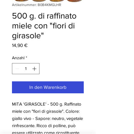
Artikelnummer: B0B4KMGLHR
500 g. di raffinato
miele con "fiori di
girasole"
Preis
14,90 €
Anzahl
*
In den Warenkorb
MiTA 'GIRASOLE' - 500 g. Raffinato
miele con "fiori di girasole". Colore:
giallo vivo - Sapore: neutro, vegetale
rinfrescante. Ricco di polline, può
essere utilizzato come ricostituente